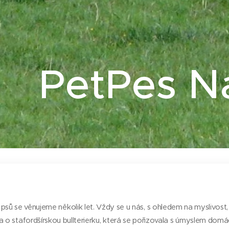
PetPes N
psů se věnujeme několik let. Vždy se u nás, s ohledem na myslivos
ila o stafordšírskou bullterierku, která se pořizovala s úmyslem dom