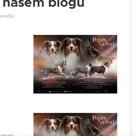
a našem blogu
 nového