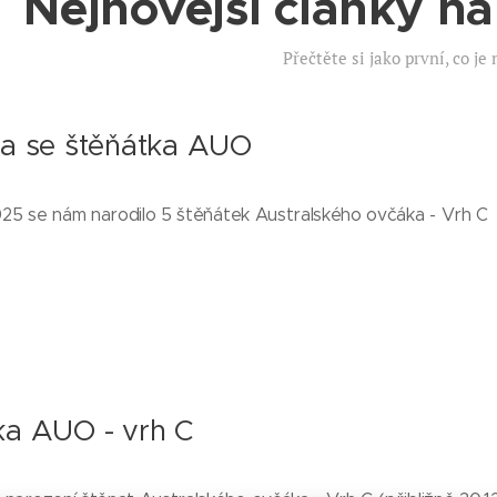
Nejnovější články n
Přečtěte si jako první, co je
la se štěňátka AUO
025 se nám narodilo 5 štěňátek Australského ovčáka - Vrh C
ka AUO - vrh C