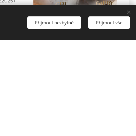
2.2025)🐾
Přijmout nezbytné
Přijmout vše