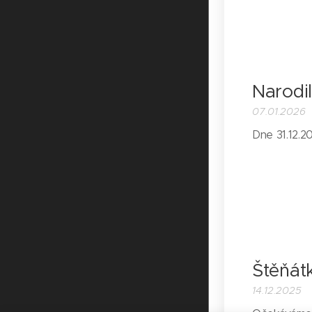
Narodi
07.01.2026
Dne 31.12.2
Štěňát
14.12.2025