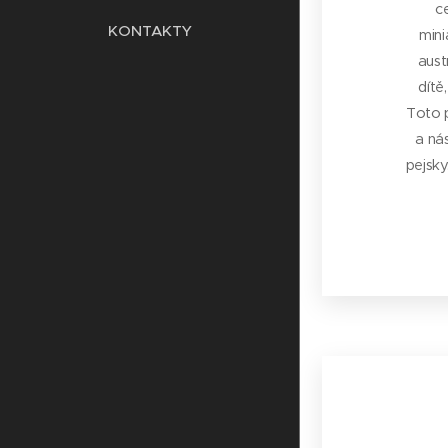
c
KONTAKTY
mini
aust
dítě
Toto p
a ná
pejsky