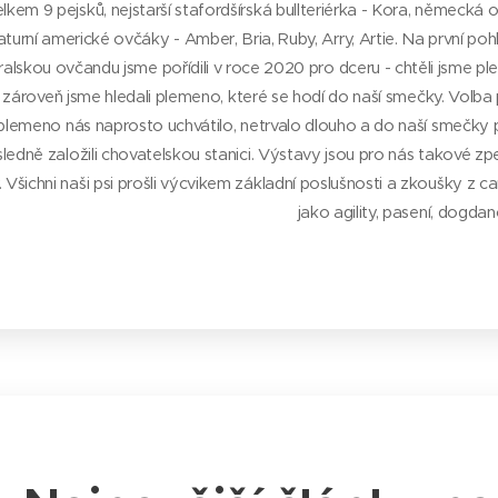
elkem 9 pejsků, nejstarší stafordšírská bullteriérka - Kora, německá 
aturní americké ovčáky - Amber, Bria, Ruby, Arry, Artie. Na první poh
ralskou ovčandu jsme pořídili v roce 2020 pro dceru - chtěli jsme pl
, zároveň jsme hledali plemeno, které se hodí do naší smečky. Volba
lemeno nás naprosto uchvátilo, netrvalo dlouho a do naší smečky p
sledně založili chovatelskou stanici. Výstavy jsou pro nás takové zpe
. Všichni naši psi prošli výcvikem základní poslušnosti a zkoušky z can
jako agility, pasení, dogdanc