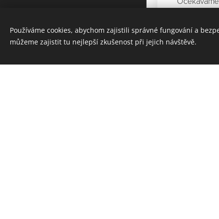
Očekáváme n
Tel.
:
+420 775 995 993
Používáme cookies, abychom zajistili správné fungování a bezp
Vytvořeno službou
Webnode
můžeme zajistit tu nejlepší zkušenost při jejich návštěvě.
Cookies
Tak už 
01.08.2025
Naše smečka