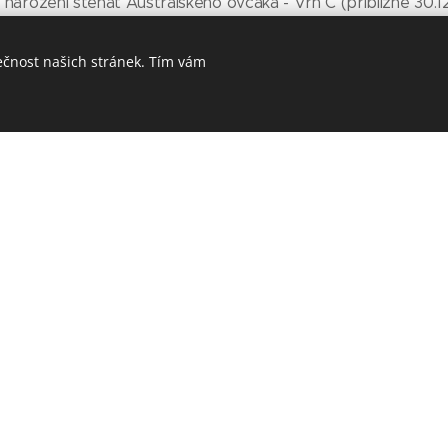
arození štěnat Australského ovčáka - Vrh C (přibližně 30.1
ečnost našich stránek. Tím vám
jich je 9
 už čítá 9 členů - 2 přírustky z našeho odchovu