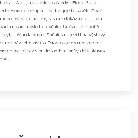
ohařka - Alma, australské ovčandy - Flora,
Gizi a
led nesourodá skupina, ale funguje to skvěle. První
emeno ovladatelné, aby si s nim dokázalo poradit i
 padla na australského ovčáka. Udělali jsme dobře.
řibyla ovčanda druhá. Začali jsme jezdit na výstavy
stření běžného života. Prioritou je pro nás práce s
isterapie, ale až s australandami přišly další aktivity
ing...