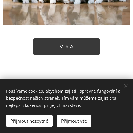
Vrh A
Používáme cookies, abychom zajistili správné fungování a
bezpečnost našich stránek. Tím vám můžeme zajistit tu
nejlepší zkušenost při jejich návštěvě.
Tel.
:
+420 775 995 993
Přijmout nezbytné
Přijmout vše
Vytvořeno službou
Webnode
Cookies