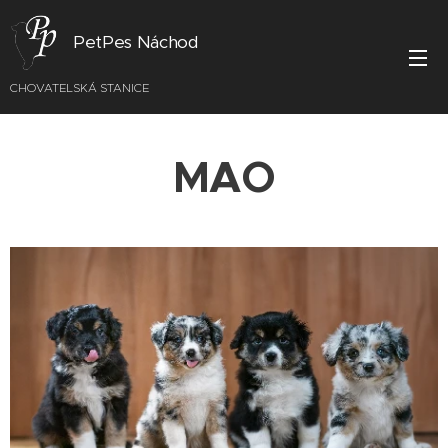
PetPes Náchod
CHOVATELSKÁ STANICE
MAO